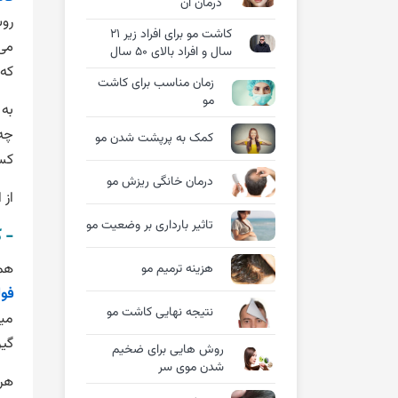
درمان آن
روش
کاشت مو برای افراد زیر 21
می 
سال و افراد بالای 50 سال
که 
زمان مناسب برای کاشت
مو
به 
چه 
کمک به پرپشت شدن مو
کسب
درمان خانگی ریزش مو
از 
تاثیر بارداری بر وضعیت مو
- 
هما
هزینه ترمیم مو
فول
نتیجه نهایی کاشت مو
میک
گیر
روش هایی برای ضخیم
شدن موی سر
هر 