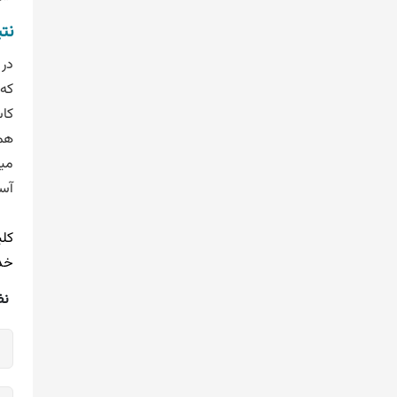
نت
در 
که 
کاش
هم
میک
آس
کلی
خد
نظ