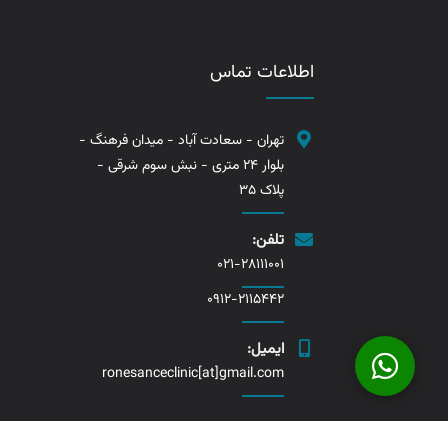
اطلاعات تماس
تهران - سعادت آباد - میدان فرهنگ -
بلوار 24 متری - نبش سوم شرقی -
پلاک 35
تلفن:
021-28111001
0912-2115442
ایمیل:
ronesanceclinic[at]gmail.com