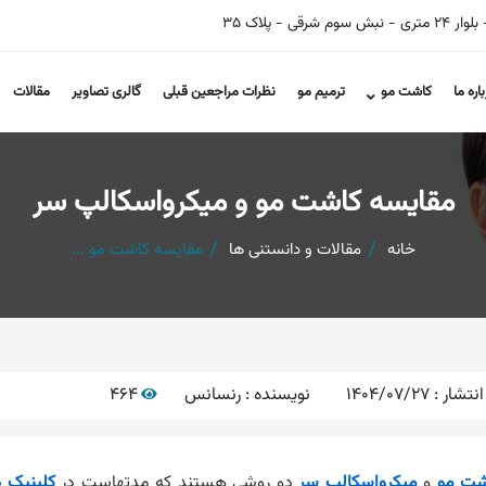
 - پلاک 35
باره ما
کاشت مو
ترمیم مو
نظرات مراجعین قبلی
گالری تصاویر
مقالات
مقایسه کاشت مو و میکرواسکالپ سر
خانه
مقالات و دانستنی ها
مقایسه کاشت مو ...
انتشار :
1404/07/27
نویسنده :
رنسانس
464
شت مو
و
میکرواسکالپ سر
دو روشی هستند که مدتهاست در
کلینیک 