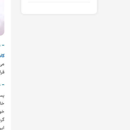
- 
کاش
می 
قرا
- 
پس 
خود
گرم
این