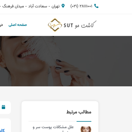
28111001 (021)
تهران - سعادت آباد - میدان فرهنگ - بلوار 24 متری - نبش سوم شرقی
صفحه اصلی
در
مطالب مرتبط
علل مشکلات پوست سر و
کا