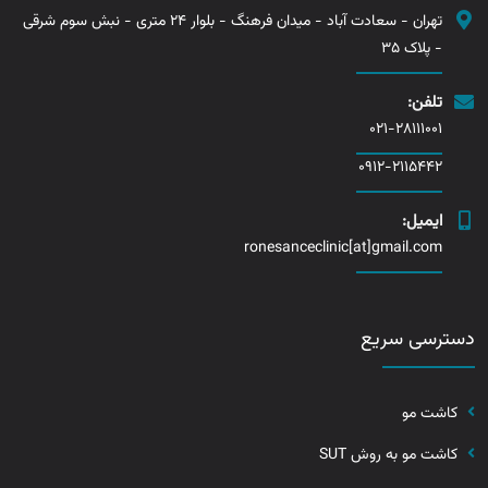
تهران - سعادت آباد - میدان فرهنگ - بلوار 24 متری - نبش سوم شرقی
- پلاک 35
تلفن:
021-28111001
0912-2115442
ایمیل:
ronesanceclinic[at]gmail.com
دسترسی سریع
کاشت مو
کاشت مو به روش SUT