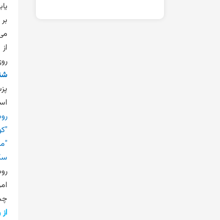
یاب
می
از 
روی
شن
پزش
اس
روش
"ک
"ما
سکه
روش
امر
چش
از 