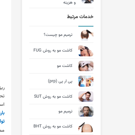
و هزینه
خدمات مرتبط
ترمیم مو چیست؟
کاشت مو به روش FUG
کاشت مو
پی ار پی (prp)
ریز
تحق
کاشت مو به روش SUT
است
ترمیم مو
بار
توا
کاشت مو به روش BHT
ممک