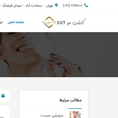
28111001 (021)
تهران - سعادت آباد - میدان فرهنگ - بلوار 24 متری - نبش سوم شرقی
صفحه اصلی
در
مطالب مرتبط
مزوتراپی چیست
ریز