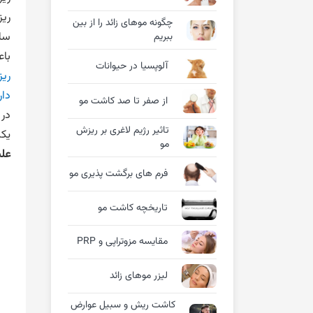
ریز
چگونه موهای زائد را از بین
سلو
ببریم
باع
آلوپسیا در حیوانات
ریز
دار
از صفر تا صد کاشت مو
در 
تاثیر رژیم لاغری بر ریزش
یک
مو
عل
فرم های برگشت پذیری مو
تاریخچه کاشت مو
مقایسه مزوتراپی و PRP
لیزر موهای زائد
کاشت ریش و سبیل عوارض