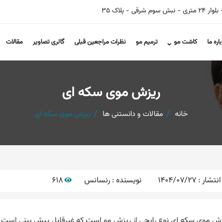
 - پلاک 35
باره ما
کاشت مو
ترمیم مو
نظرات مراجعین قبلی
گالری تصاویر
مقالات
ریزش موی سکه ای
خانه
مقالات و دانستنی ها
ریزش موی سکه ای
انتشار :
1404/07/27
نویسنده :
رنسانس
618
ش موی سکه ای نوع رایجی از ریزش مو
است که غیرقابل پیش بینی است و اغلب در سن