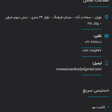
اطلاعات تماس
تهران - سعادت آباد - میدان فرهنگ - بلوار 24 متری - نبش سوم شرقی
- پلاک 35
تلفن:
021-28111001
0912-2115442
ایمیل:
ronesanceclinic[at]gmail.com
دسترسی سریع
کاشت مو