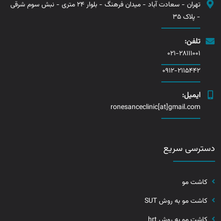
تهران - سعادت آباد - میدان فرهنگ - بلوار 24 متری - نبش سوم شرقی
- پلاک 35
تلفن:
021-28111001
0912-2115442
ایمیل:
ronesanceclinic[at]gmail.com
دسترسی سریع
کاشت مو
کاشت مو به روش SUT
کاشت مو به روش hrt